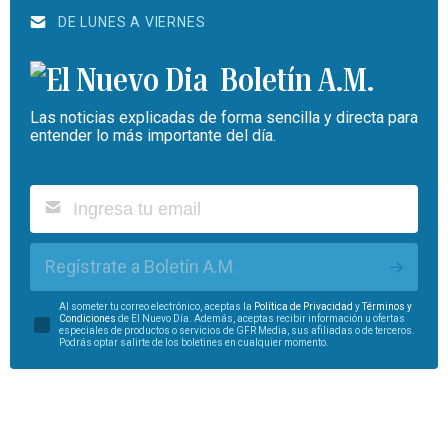
DE LUNES A VIERNES
Boletín A.M.
Las noticias explicadas de forma sencilla y directa para
entender lo más importante del día.
Regístrate a Boletín A.M.
Al someter tu correo electrónico, aceptas la
Política de Privacidad
y
Términos y
Condiciones
de El Nuevo Día. Además, aceptas recibir información u ofertas
especiales de productos o servicios de GFR Media, sus afiliadas o de terceros.
Podrás optar salirte de los boletines en cualquier momento.