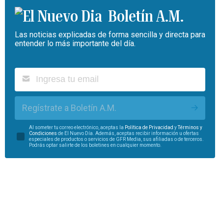
Boletín A.M.
Las noticias explicadas de forma sencilla y directa para
entender lo más importante del día.
Regístrate a Boletín A.M.
Al someter tu correo electrónico, aceptas la
Política de Privacidad
y
Términos y
Condiciones
de El Nuevo Día. Además, aceptas recibir información u ofertas
especiales de productos o servicios de GFR Media, sus afiliadas o de terceros.
Podrás optar salirte de los boletines en cualquier momento.