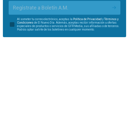
Regístrate a Boletín A.M.
Al someter tu correo electrónico, aceptas la
Política de Privacidad
y
Términos y
Condiciones
de El Nuevo Día. Además, aceptas recibir información u ofertas
especiales de productos o servicios de GFR Media, sus afiliadas o de terceros.
Podrás optar salirte de los boletines en cualquier momento.