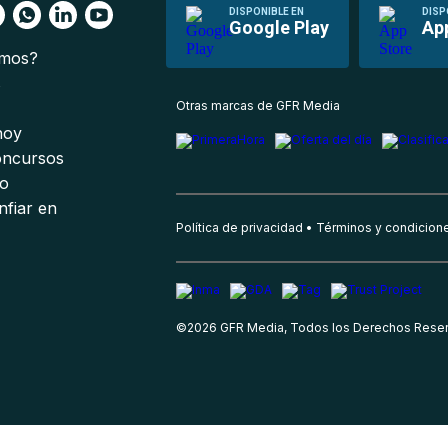
DISPONIBLE EN
DISP
Google Play
Ap
omos?
s
Otras marcas de GFR Media
 hoy
oncursos
io
nfiar en
Política de privacidad
Términos y condicion
©
2026
GFR Media, Todos los Derechos Rese