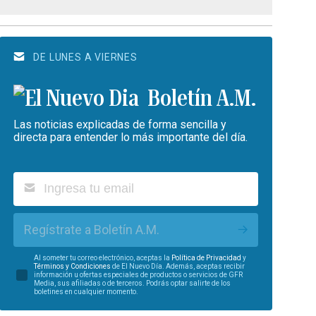
DE LUNES A VIERNES
Boletín A.M.
Las noticias explicadas de forma sencilla y
directa para entender lo más importante del día.
Regístrate a Boletín A.M.
Al someter tu correo electrónico, aceptas la
Política de Privacidad
y
Términos y Condiciones
de El Nuevo Día. Además, aceptas recibir
información u ofertas especiales de productos o servicios de GFR
Media, sus afiliadas o de terceros. Podrás optar salirte de los
boletines en cualquier momento.