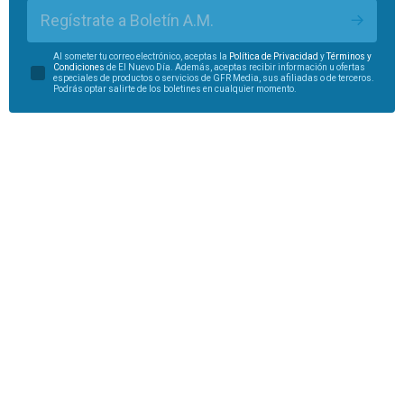
Regístrate a Boletín A.M.
Al someter tu correo electrónico, aceptas la
Política de Privacidad
y
Términos y
Condiciones
de El Nuevo Día. Además, aceptas recibir información u ofertas
especiales de productos o servicios de GFR Media, sus afiliadas o de terceros.
Podrás optar salirte de los boletines en cualquier momento.