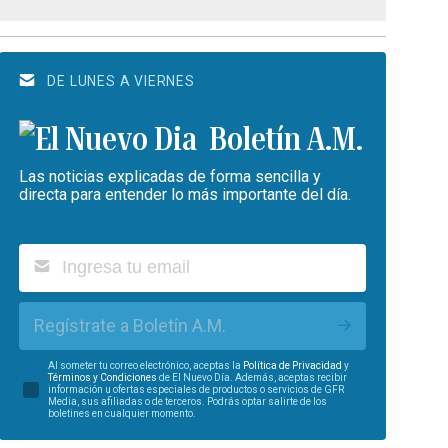
DE LUNES A VIERNES
Boletín A.M.
Las noticias explicadas de forma sencilla y
directa para entender lo más importante del día.
Regístrate a Boletín A.M.
Al someter tu correo electrónico, aceptas la
Política de Privacidad
y
Términos y Condiciones
de El Nuevo Día. Además, aceptas recibir
información u ofertas especiales de productos o servicios de GFR
Media, sus afiliadas o de terceros. Podrás optar salirte de los
boletines en cualquier momento.