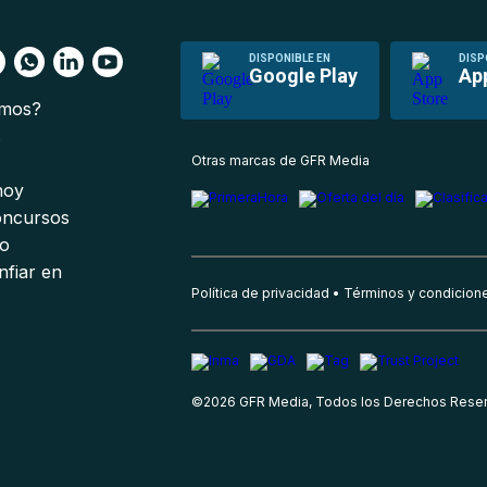
DISPONIBLE EN
DISP
Google Play
Ap
omos?
s
Otras marcas de GFR Media
 hoy
oncursos
io
nfiar en
Política de privacidad
Términos y condicion
©
2026
GFR Media, Todos los Derechos Rese