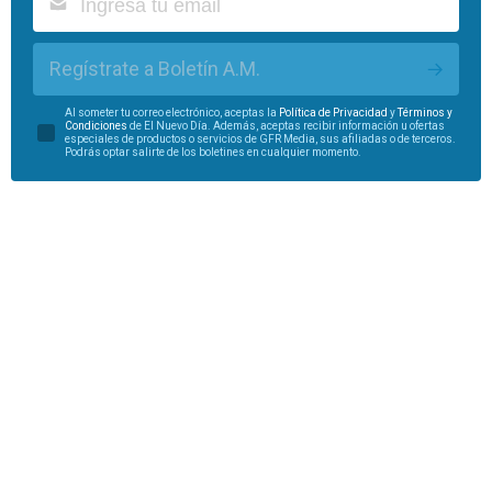
Regístrate a Boletín A.M.
Al someter tu correo electrónico, aceptas la
Política de Privacidad
y
Términos y
Condiciones
de El Nuevo Día. Además, aceptas recibir información u ofertas
especiales de productos o servicios de GFR Media, sus afiliadas o de terceros.
Podrás optar salirte de los boletines en cualquier momento.