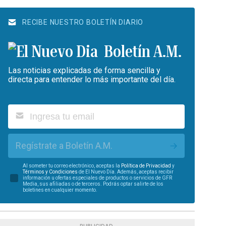
RECIBE NUESTRO BOLETÍN DIARIO
Boletín A.M.
Las noticias explicadas de forma sencilla y
directa para entender lo más importante del día.
Regístrate a Boletín A.M.
Al someter tu correo electrónico, aceptas la
Política de Privacidad
y
Términos y Condiciones
de El Nuevo Día. Además, aceptas recibir
información u ofertas especiales de productos o servicios de GFR
Media, sus afiliadas o de terceros. Podrás optar salirte de los
boletines en cualquier momento.