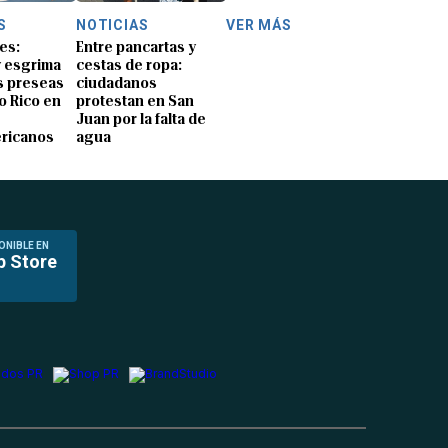
S
NOTICIAS
VER MÁS
es:
Entre pancartas y
y esgrima
cestas de ropa:
 preseas
ciudadanos
o Rico en
protestan en San
Juan por la falta de
ricanos
agua
ONIBLE EN
p Store