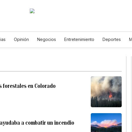
ias
Opinión
Negocios
Entretenimiento
Deportes
M
Ciencia y Ambiente
Gastronomía
De Viaje
Tecnología
Podcasts
Horóscopos
Newsletters
Feriados
Especia
 forestales en Colorado
 ayudaba a combatir un incendio