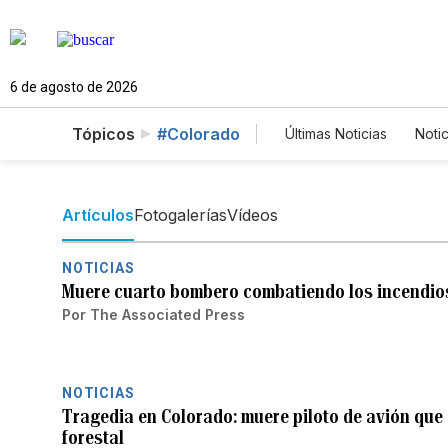
6 de agosto de 2026
Tópicos
#Colorado
Últimas Noticias
Notic
Estados Unidos
Fotos
English
Artículos
Fotogalerías
Vídeos
NOTICIAS
Muere cuarto bombero combatiendo los incendios
Por
The Associated Press
NOTICIAS
Tragedia en Colorado: muere piloto de avión que
forestal