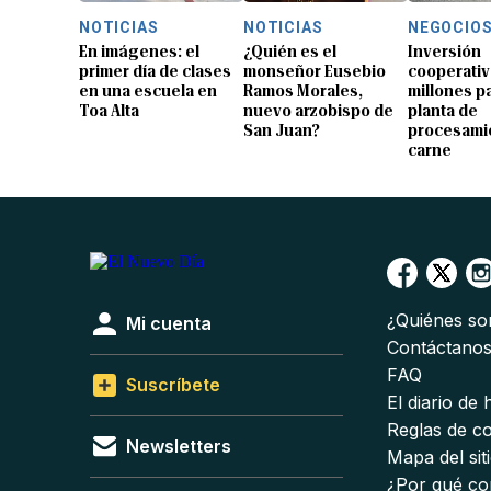
NOTICIAS
NOTICIAS
NEGOCIO
En imágenes: el
¿Quién es el
Inversión
primer día de clases
monseñor Eusebio
cooperativ
en una escuela en
Ramos Morales,
millones p
Toa Alta
nuevo arzobispo de
planta de
San Juan?
procesami
carne
¿Quiénes s
Mi cuenta
Contáctano
FAQ
Suscríbete
El diario de
Reglas de c
Newsletters
Mapa del sit
¿Por qué co