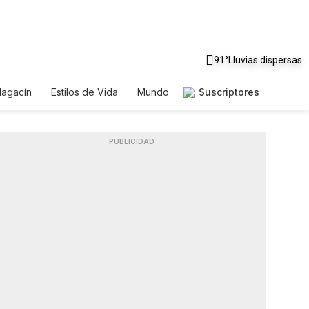
91°
Lluvias dispersas
agacín
Estilos de Vida
Mundo
Suscriptores
Juegos
Lotería
Vídeos
les
PUBLICIDAD