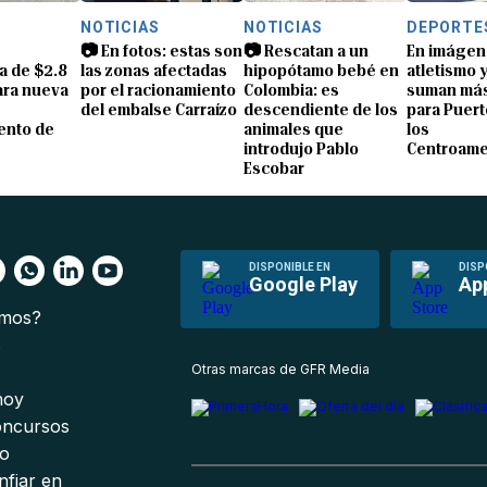
S
NOTICIAS
NOTICIAS
DEPORTE
📷 En fotos: estas son
📷 Rescatan a un
En imágen
a de $2.8
las zonas afectadas
hipopótamo bebé en
atletismo 
ara nueva
por el racionamiento
Colombia: es
suman más
del embalse Carraízo
descendiente de los
para Puert
ento de
animales que
los
introdujo Pablo
Centroame
Escobar
DISPONIBLE EN
DISP
Google Play
Ap
omos?
s
Otras marcas de GFR Media
 hoy
oncursos
io
nfiar en