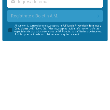
Regístrate a Boletín A.M.
Al someter tu correo electrónico, aceptas la
Política de Privacidad
y
Términos y
Condiciones
de El Nuevo Día. Además, aceptas recibir información u ofertas
especiales de productos o servicios de GFR Media, sus afiliadas o de terceros.
Podrás optar salirte de los boletines en cualquier momento.