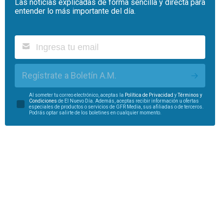
Las noticias explicadas de forma sencilla y directa para
entender lo más importante del día.
Regístrate a Boletín A.M.
Al someter tu correo electrónico, aceptas la
Política de Privacidad
y
Términos y
Condiciones
de El Nuevo Día. Además, aceptas recibir información u ofertas
especiales de productos o servicios de GFR Media, sus afiliadas o de terceros.
Podrás optar salirte de los boletines en cualquier momento.