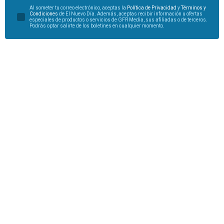
Al someter tu correo electrónico, aceptas la
Política de Privacidad
y
Términos y
Condiciones
de El Nuevo Día. Además, aceptas recibir información u ofertas
especiales de productos o servicios de GFR Media, sus afiliadas o de terceros.
Podrás optar salirte de los boletines en cualquier momento.