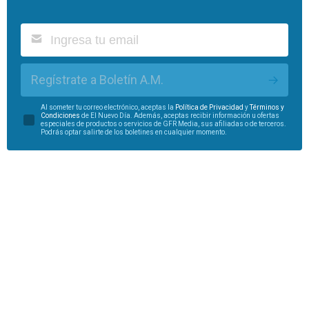
Regístrate a Boletín A.M.
Al someter tu correo electrónico, aceptas la
Política de Privacidad
y
Términos y
Condiciones
de El Nuevo Día. Además, aceptas recibir información u ofertas
especiales de productos o servicios de GFR Media, sus afiliadas o de terceros.
Podrás optar salirte de los boletines en cualquier momento.