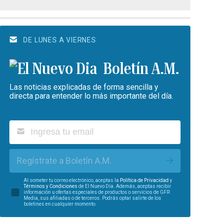
DE LUNES A VIERNES
Boletín A.M.
Las noticias explicadas de forma sencilla y
directa para entender lo más importante del día.
Regístrate a Boletín A.M.
Al someter tu correo electrónico, aceptas la
Política de Privacidad
y
Términos y Condiciones
de El Nuevo Día. Además, aceptas recibir
información u ofertas especiales de productos o servicios de GFR
Media, sus afiliadas o de terceros. Podrás optar salirte de los
boletines en cualquier momento.