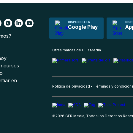
DISPONIBLE EN
DISP
Google Play
Ap
omos?
s
Otras marcas de GFR Media
 hoy
oncursos
io
nfiar en
Política de privacidad
Términos y condicion
©
2026
GFR Media, Todos los Derechos Rese