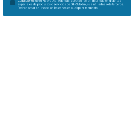
Condiciones
de El Nuevo Día. Además, aceptas recibir información u ofertas
especiales de productos o servicios de GFR Media, sus afiliadas o de terceros.
Podrás optar salirte de los boletines en cualquier momento.