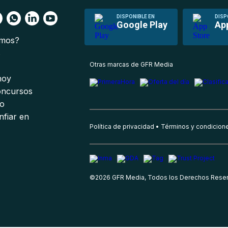
DISPONIBLE EN
DISP
Google Play
Ap
omos?
s
Otras marcas de GFR Media
 hoy
oncursos
io
nfiar en
Política de privacidad
Términos y condicion
©
2026
GFR Media, Todos los Derechos Rese