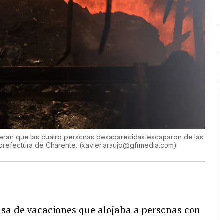
rieran que las cuatro personas desaparecidas escaparon de las
a prefectura de Charente.
(
xavier.araujo@gfrmedia.com
)
asa de vacaciones que alojaba a personas con