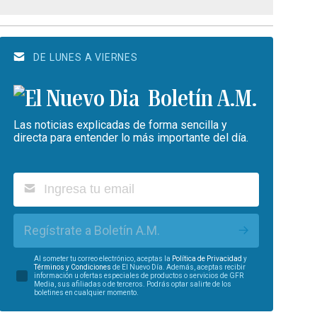
DE LUNES A VIERNES
Boletín A.M.
Las noticias explicadas de forma sencilla y
directa para entender lo más importante del día.
Regístrate a Boletín A.M.
Al someter tu correo electrónico, aceptas la
Política de Privacidad
y
Términos y Condiciones
de El Nuevo Día. Además, aceptas recibir
información u ofertas especiales de productos o servicios de GFR
Media, sus afiliadas o de terceros. Podrás optar salirte de los
boletines en cualquier momento.