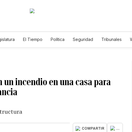
islatura
El Tiempo
Política
Seguridad
Tribunales
W
Caso Gabriela Nicole
n un incendio en una casa para
ancia
structura
...
COMPARTIR