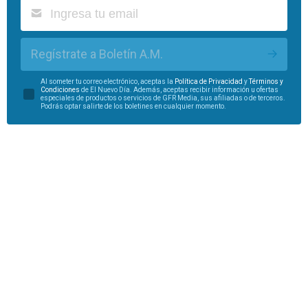
Regístrate a Boletín A.M.
Al someter tu correo electrónico, aceptas la
Política de Privacidad
y
Términos y
Condiciones
de El Nuevo Día. Además, aceptas recibir información u ofertas
especiales de productos o servicios de GFR Media, sus afiliadas o de terceros.
Podrás optar salirte de los boletines en cualquier momento.