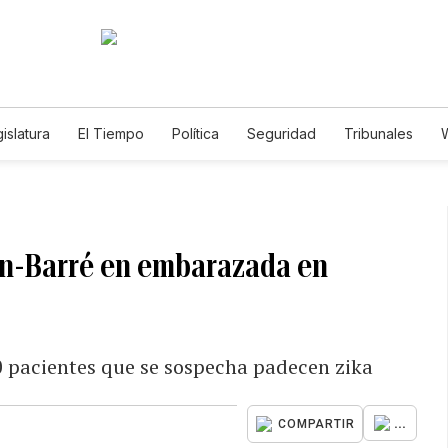
islatura
El Tiempo
Política
Seguridad
Tribunales
W
Caso Gabriela Nicole
ain-Barré en embarazada en
0 pacientes que se sospecha padecen zika
...
COMPARTIR