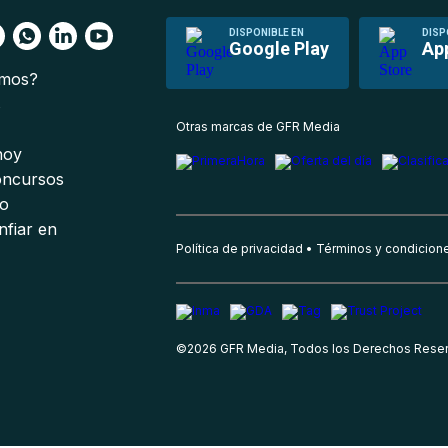
DISPONIBLE EN
DISP
Google Play
Ap
omos?
s
Otras marcas de GFR Media
 hoy
oncursos
io
nfiar en
Política de privacidad
Términos y condicion
©
2026
GFR Media, Todos los Derechos Rese