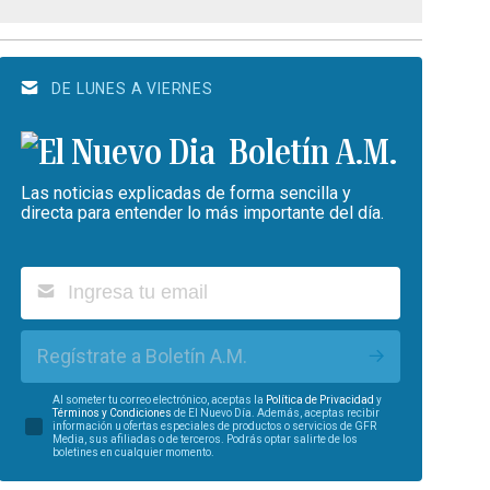
DE LUNES A VIERNES
Boletín A.M.
Las noticias explicadas de forma sencilla y
directa para entender lo más importante del día.
Regístrate a Boletín A.M.
Al someter tu correo electrónico, aceptas la
Política de Privacidad
y
Términos y Condiciones
de El Nuevo Día. Además, aceptas recibir
información u ofertas especiales de productos o servicios de GFR
Media, sus afiliadas o de terceros. Podrás optar salirte de los
boletines en cualquier momento.