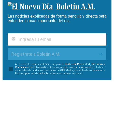
Boletín A.M.
Las noticias explicadas de forma sencilla y directa para
entender lo más importante del día.
Regístrate a Boletín A.M.
Al someter tu correo electrónico, aceptas la
Política de Privacidad
y
Términos y
Condiciones
de El Nuevo Día. Además, aceptas recibir información u ofertas
especiales de productos o servicios de GFR Media, sus afiliadas o de terceros.
Podrás optar salirte de los boletines en cualquier momento.