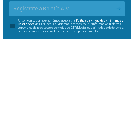
Regístrate a Boletín A.M.
Al someter tu correo electrónico, aceptas la
Política de Privacidad
y
Términos y
Condiciones
de El Nuevo Día. Además, aceptas recibir información u ofertas
especiales de productos o servicios de GFR Media, sus afiliadas o de terceros.
Podrás optar salirte de los boletines en cualquier momento.