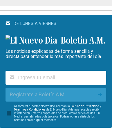
DE LUNES A VIERNES
Boletín A.M.
Las noticias explicadas de forma sencilla y
directa para entender lo más importante del día.
Regístrate a Boletín A.M.
Al someter tu correo electrónico, aceptas la
Política de Privacidad
y
Términos y Condiciones
de El Nuevo Día. Además, aceptas recibir
información u ofertas especiales de productos o servicios de GFR
Media, sus afiliadas o de terceros. Podrás optar salirte de los
boletines en cualquier momento.