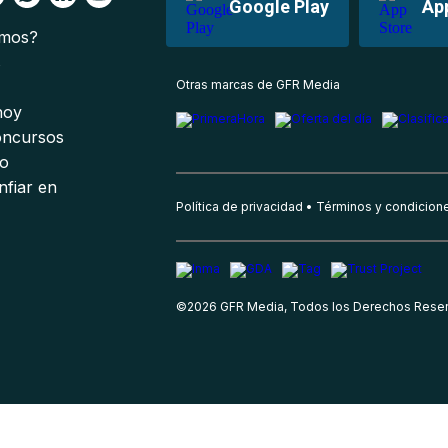
Google Play
Ap
omos?
s
Otras marcas de GFR Media
 hoy
oncursos
io
nfiar en
Política de privacidad
Términos y condicion
©
2026
GFR Media, Todos los Derechos Rese