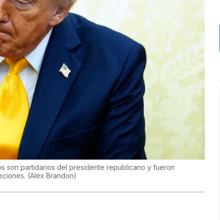
s son partidarios del presidente republicano y fueron
jeciones.
(
Alex Brandon
)