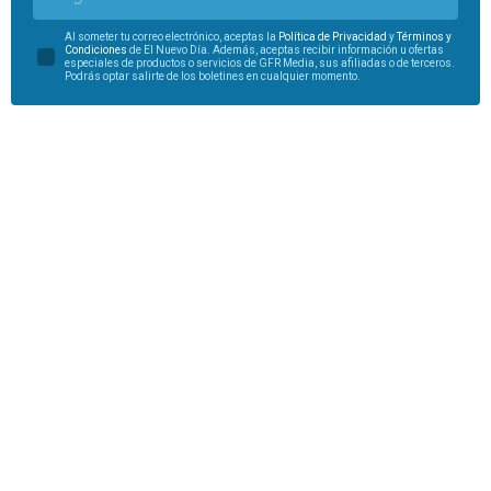
Al someter tu correo electrónico, aceptas la
Política de Privacidad
y
Términos y
Condiciones
de El Nuevo Día. Además, aceptas recibir información u ofertas
especiales de productos o servicios de GFR Media, sus afiliadas o de terceros.
Podrás optar salirte de los boletines en cualquier momento.