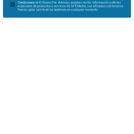
Condiciones
de El Nuevo Día. Además, aceptas recibir información u ofertas
especiales de productos o servicios de GFR Media, sus afiliadas o de terceros.
Podrás optar salirte de los boletines en cualquier momento.