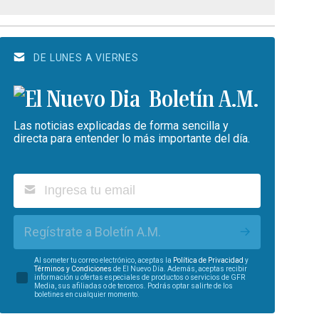
DE LUNES A VIERNES
Boletín A.M.
Las noticias explicadas de forma sencilla y
directa para entender lo más importante del día.
Regístrate a Boletín A.M.
Al someter tu correo electrónico, aceptas la
Política de Privacidad
y
Términos y Condiciones
de El Nuevo Día. Además, aceptas recibir
información u ofertas especiales de productos o servicios de GFR
Media, sus afiliadas o de terceros. Podrás optar salirte de los
boletines en cualquier momento.