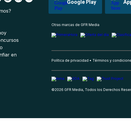
Google Play
Ap
omos?
s
Otras marcas de GFR Media
 hoy
oncursos
io
nfiar en
Política de privacidad
Términos y condicion
©
2026
GFR Media, Todos los Derechos Rese