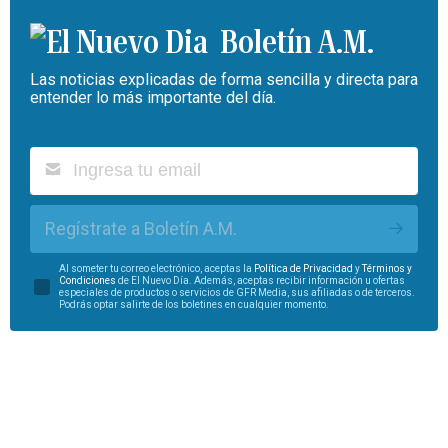
Boletín A.M.
Las noticias explicadas de forma sencilla y directa para
entender lo más importante del día.
Regístrate a Boletín A.M.
Al someter tu correo electrónico, aceptas la
Política de Privacidad
y
Términos y
Condiciones
de El Nuevo Día. Además, aceptas recibir información u ofertas
especiales de productos o servicios de GFR Media, sus afiliadas o de terceros.
Podrás optar salirte de los boletines en cualquier momento.