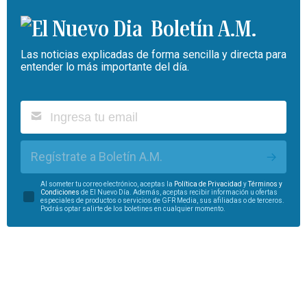
Boletín A.M.
Las noticias explicadas de forma sencilla y directa para
entender lo más importante del día.
Regístrate a Boletín A.M.
Al someter tu correo electrónico, aceptas la
Política de Privacidad
y
Términos y
Condiciones
de El Nuevo Día. Además, aceptas recibir información u ofertas
especiales de productos o servicios de GFR Media, sus afiliadas o de terceros.
Podrás optar salirte de los boletines en cualquier momento.