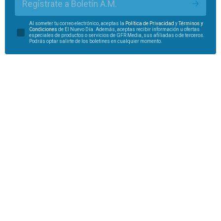
Regístrate a Boletín A.M.
Al someter tu correo electrónico, aceptas la
Política de Privacidad
y
Términos y
Condiciones
de El Nuevo Día. Además, aceptas recibir información u ofertas
especiales de productos o servicios de GFR Media, sus afiliadas o de terceros.
Podrás optar salirte de los boletines en cualquier momento.