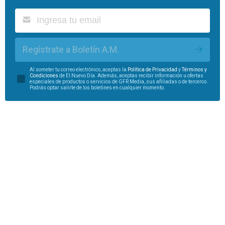
Regístrate a Boletín A.M.
Al someter tu correo electrónico, aceptas la
Política de Privacidad
y
Términos y
Condiciones
de El Nuevo Día. Además, aceptas recibir información u ofertas
especiales de productos o servicios de GFR Media, sus afiliadas o de terceros.
Podrás optar salirte de los boletines en cualquier momento.