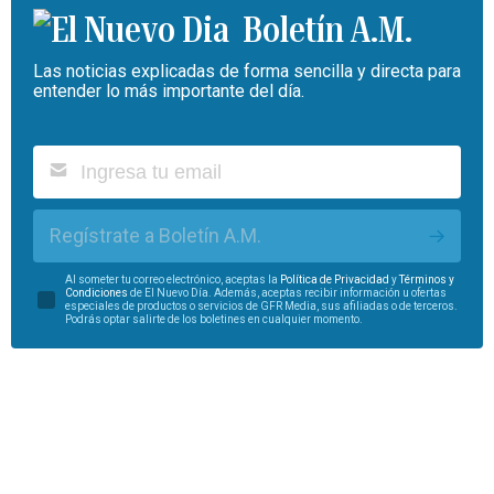
Boletín A.M.
Las noticias explicadas de forma sencilla y directa para
entender lo más importante del día.
Regístrate a Boletín A.M.
Al someter tu correo electrónico, aceptas la
Política de Privacidad
y
Términos y
Condiciones
de El Nuevo Día. Además, aceptas recibir información u ofertas
especiales de productos o servicios de GFR Media, sus afiliadas o de terceros.
Podrás optar salirte de los boletines en cualquier momento.