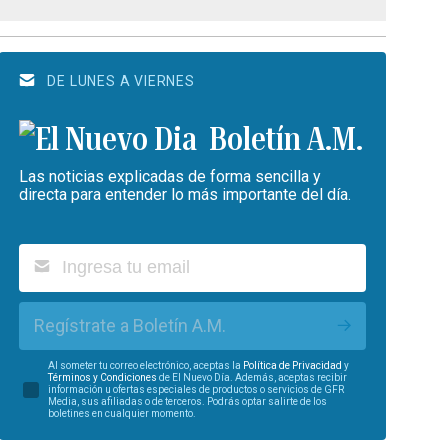
DE LUNES A VIERNES
Boletín A.M.
Las noticias explicadas de forma sencilla y
directa para entender lo más importante del día.
Regístrate a Boletín A.M.
Al someter tu correo electrónico, aceptas la
Política de Privacidad
y
Términos y Condiciones
de El Nuevo Día. Además, aceptas recibir
información u ofertas especiales de productos o servicios de GFR
Media, sus afiliadas o de terceros. Podrás optar salirte de los
boletines en cualquier momento.