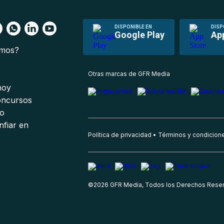
DISPONIBLE EN
DISP
Google Play
Ap
omos?
s
Otras marcas de GFR Media
 hoy
oncursos
io
nfiar en
Política de privacidad
Términos y condicion
©
2026
GFR Media, Todos los Derechos Rese