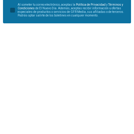
Al someter tu correo electrónico, aceptas la
Política de Privacidad
y
Términos y
Condiciones
de El Nuevo Día. Además, aceptas recibir información u ofertas
especiales de productos o servicios de GFR Media, sus afiliadas o de terceros.
Podrás optar salirte de los boletines en cualquier momento.