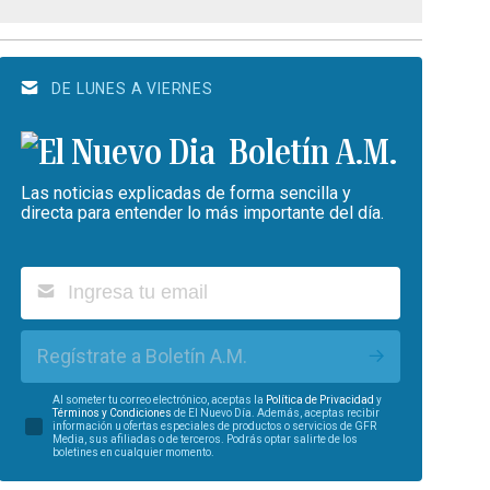
DE LUNES A VIERNES
Boletín A.M.
Las noticias explicadas de forma sencilla y
directa para entender lo más importante del día.
Regístrate a Boletín A.M.
Al someter tu correo electrónico, aceptas la
Política de Privacidad
y
Términos y Condiciones
de El Nuevo Día. Además, aceptas recibir
información u ofertas especiales de productos o servicios de GFR
Media, sus afiliadas o de terceros. Podrás optar salirte de los
boletines en cualquier momento.