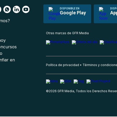
DISPONIBLE EN
DISP
Google Play
Ap
omos?
s
Otras marcas de GFR Media
 hoy
oncursos
io
nfiar en
Política de privacidad
Términos y condicion
©
2026
GFR Media, Todos los Derechos Rese