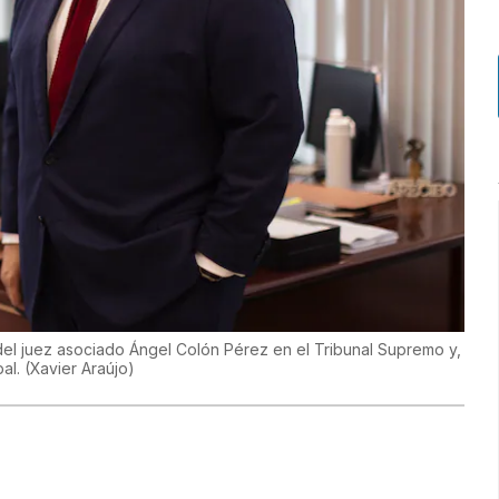
el juez asociado Ángel Colón Pérez en el Tribunal Supremo y,
pal.
(
Xavier Araújo
)