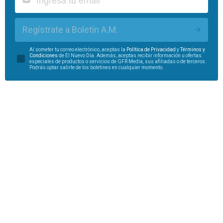
Regístrate a Boletín A.M.
Al someter tu correo electrónico, aceptas la
Política de Privacidad
y
Términos y
Condiciones
de El Nuevo Día. Además, aceptas recibir información u ofertas
especiales de productos o servicios de GFR Media, sus afiliadas o de terceros.
Podrás optar salirte de los boletines en cualquier momento.