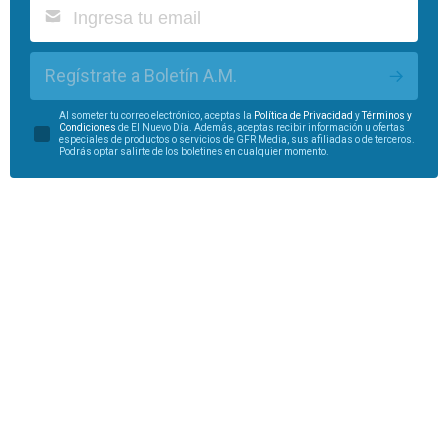
Regístrate a Boletín A.M.
Al someter tu correo electrónico, aceptas la
Política de Privacidad
y
Términos y
Condiciones
de El Nuevo Día. Además, aceptas recibir información u ofertas
especiales de productos o servicios de GFR Media, sus afiliadas o de terceros.
Podrás optar salirte de los boletines en cualquier momento.