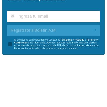
Regístrate a Boletín A.M.
Al someter tu correo electrónico, aceptas la
Política de Privacidad
y
Términos y
Condiciones
de El Nuevo Día. Además, aceptas recibir información u ofertas
especiales de productos o servicios de GFR Media, sus afiliadas o de terceros.
Podrás optar salirte de los boletines en cualquier momento.