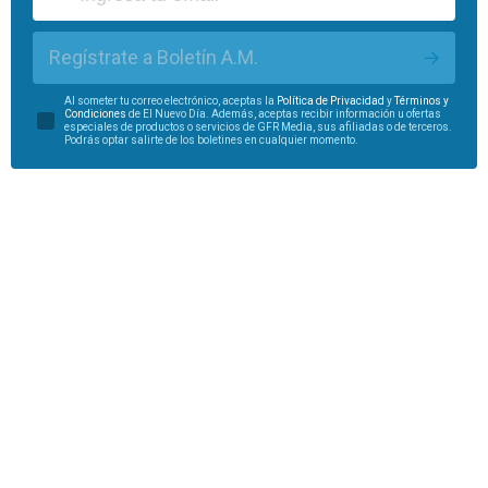
Regístrate a Boletín A.M.
Al someter tu correo electrónico, aceptas la
Política de Privacidad
y
Términos y
Condiciones
de El Nuevo Día. Además, aceptas recibir información u ofertas
especiales de productos o servicios de GFR Media, sus afiliadas o de terceros.
Podrás optar salirte de los boletines en cualquier momento.