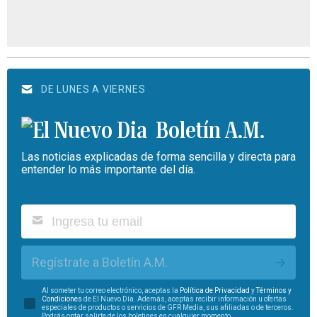
DE LUNES A VIERNES
Boletín A.M.
Las noticias explicadas de forma sencilla y directa para
entender lo más importante del día.
Regístrate a Boletín A.M.
Al someter tu correo electrónico, aceptas la
Política de Privacidad
y
Términos y
Condiciones
de El Nuevo Día. Además, aceptas recibir información u ofertas
especiales de productos o servicios de GFR Media, sus afiliadas o de terceros.
Podrás optar salirte de los boletines en cualquier momento.