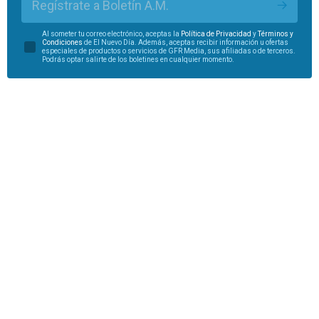
Regístrate a Boletín A.M.
Al someter tu correo electrónico, aceptas la
Política de Privacidad
y
Términos y
Condiciones
de El Nuevo Día. Además, aceptas recibir información u ofertas
especiales de productos o servicios de GFR Media, sus afiliadas o de terceros.
Podrás optar salirte de los boletines en cualquier momento.