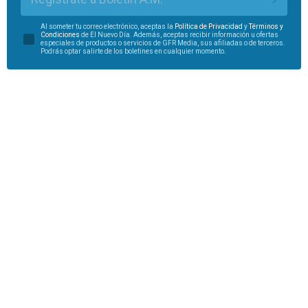
Al someter tu correo electrónico, aceptas la
Política de Privacidad
y
Términos y
Condiciones
de El Nuevo Día. Además, aceptas recibir información u ofertas
especiales de productos o servicios de GFR Media, sus afiliadas o de terceros.
Podrás optar salirte de los boletines en cualquier momento.