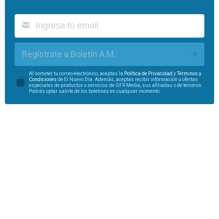
Regístrate a Boletín A.M.
Al someter tu correo electrónico, aceptas la
Política de Privacidad
y
Términos y
Condiciones
de El Nuevo Día. Además, aceptas recibir información u ofertas
especiales de productos o servicios de GFR Media, sus afiliadas o de terceros.
Podrás optar salirte de los boletines en cualquier momento.