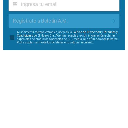
Regístrate a Boletín A.M.
Al someter tu correo electrónico, aceptas la
Política de Privacidad
y
Términos y
Condiciones
de El Nuevo Día. Además, aceptas recibir información u ofertas
especiales de productos o servicios de GFR Media, sus afiliadas o de terceros.
Podrás optar salirte de los boletines en cualquier momento.