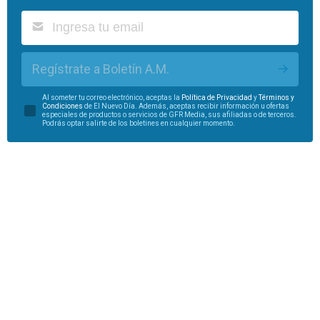
Regístrate a Boletín A.M.
Al someter tu correo electrónico, aceptas la
Política de Privacidad
y
Términos y
Condiciones
de El Nuevo Día. Además, aceptas recibir información u ofertas
especiales de productos o servicios de GFR Media, sus afiliadas o de terceros.
Podrás optar salirte de los boletines en cualquier momento.