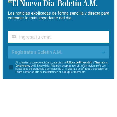
Boletín A.M.
Las noticias explicadas de forma sencilla y directa para
entender lo más importante del día.
Regístrate a Boletín A.M.
Al someter tu correo electrónico, aceptas la
Política de Privacidad
y
Términos y
Condiciones
de El Nuevo Día. Además, aceptas recibir información u ofertas
especiales de productos o servicios de GFR Media, sus afiliadas o de terceros.
Podrás optar salirte de los boletines en cualquier momento.