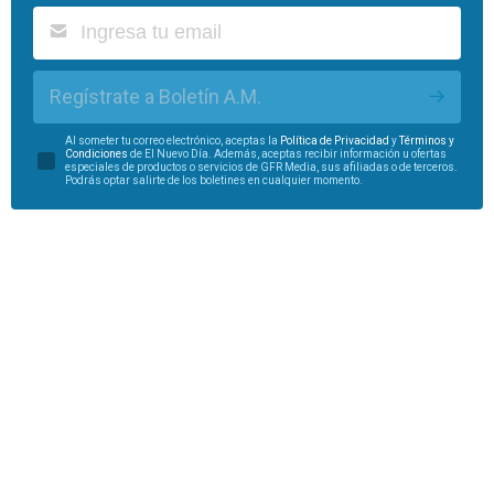
Regístrate a Boletín A.M.
Al someter tu correo electrónico, aceptas la
Política de Privacidad
y
Términos y
Condiciones
de El Nuevo Día. Además, aceptas recibir información u ofertas
especiales de productos o servicios de GFR Media, sus afiliadas o de terceros.
Podrás optar salirte de los boletines en cualquier momento.