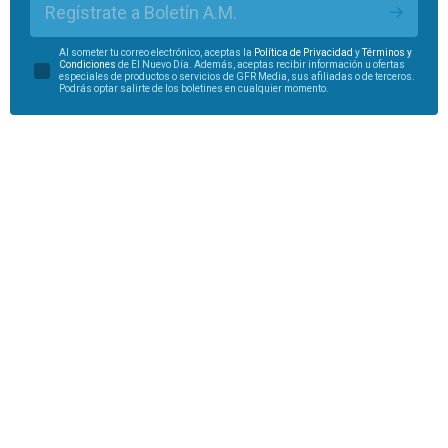
Regístrate a Boletín A.M.
Al someter tu correo electrónico, aceptas la
Política de Privacidad
y
Términos y
Condiciones
de El Nuevo Día. Además, aceptas recibir información u ofertas
especiales de productos o servicios de GFR Media, sus afiliadas o de terceros.
Podrás optar salirte de los boletines en cualquier momento.