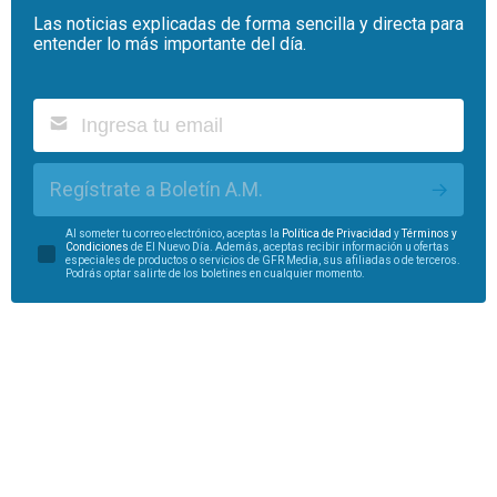
Las noticias explicadas de forma sencilla y directa para
entender lo más importante del día.
Regístrate a Boletín A.M.
Al someter tu correo electrónico, aceptas la
Política de Privacidad
y
Términos y
Condiciones
de El Nuevo Día. Además, aceptas recibir información u ofertas
especiales de productos o servicios de GFR Media, sus afiliadas o de terceros.
Podrás optar salirte de los boletines en cualquier momento.