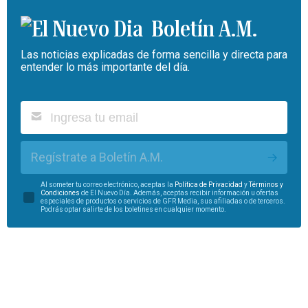
Boletín A.M.
Las noticias explicadas de forma sencilla y directa para
entender lo más importante del día.
Regístrate a Boletín A.M.
Al someter tu correo electrónico, aceptas la
Política de Privacidad
y
Términos y
Condiciones
de El Nuevo Día. Además, aceptas recibir información u ofertas
especiales de productos o servicios de GFR Media, sus afiliadas o de terceros.
Podrás optar salirte de los boletines en cualquier momento.