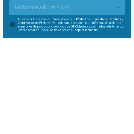
Regístrate a Boletín A.M.
Al someter tu correo electrónico, aceptas la
Política de Privacidad
y
Términos y
Condiciones
de El Nuevo Día. Además, aceptas recibir información u ofertas
especiales de productos o servicios de GFR Media, sus afiliadas o de terceros.
Podrás optar salirte de los boletines en cualquier momento.