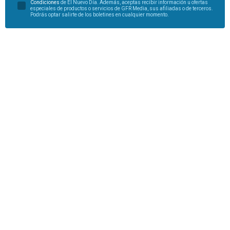
Condiciones
de El Nuevo Día. Además, aceptas recibir información u ofertas
especiales de productos o servicios de GFR Media, sus afiliadas o de terceros.
Podrás optar salirte de los boletines en cualquier momento.