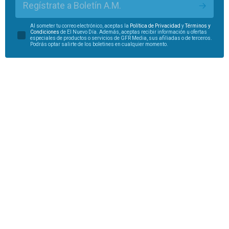
Regístrate a Boletín A.M.
Al someter tu correo electrónico, aceptas la
Política de Privacidad
y
Términos y
Condiciones
de El Nuevo Día. Además, aceptas recibir información u ofertas
especiales de productos o servicios de GFR Media, sus afiliadas o de terceros.
Podrás optar salirte de los boletines en cualquier momento.