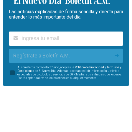
Boletín A.M.
Las noticias explicadas de forma sencilla y directa para
entender lo más importante del día.
Regístrate a Boletín A.M.
Al someter tu correo electrónico, aceptas la
Política de Privacidad
y
Términos y
Condiciones
de El Nuevo Día. Además, aceptas recibir información u ofertas
especiales de productos o servicios de GFR Media, sus afiliadas o de terceros.
Podrás optar salirte de los boletines en cualquier momento.